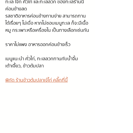
ทะเล โจ๊ก คั่วไก่ และทะเลลวก ของทะเลร้านนี้
ค่อนข้างสด
รสชาติอาหารค่อนข้างทานง่าย สามารถทาน
ได้เรื่อยๆ ไม่เบื่อ หากไม่ชอบเมนูทะเล ก็จะมีเนื้อ
หมู กระเพาะหรือเครื่องใน เป็นทางเลือกเช่นกัน
ราคาไม่แพง อาหารออกค่อนข้างเร็ว
เมนูแนะนำ คั่วไก่, ทะเลลวกทานกับน้ำจิ้ม
เต้าเจี้ยว, ข้าวต้มปลา
พิกัด ร้านข้าวต้มปลาเจ้ไก่ คลิ๊กที่นี้