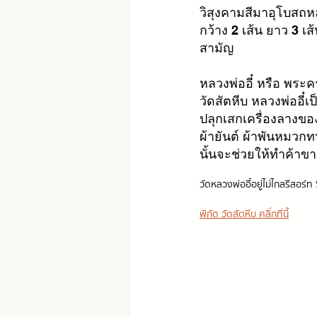
วิสุงคามสีมา
อุโบสถหล
กว้าง 2 เส้น ยาว 3 เ
สามัญ 
หลวงพ่ออี๋ หรือ พระ
วัดสัตหีบ หลวงพ่ออี๋
ปลุกเสกเครื่องลางของข
ผ้ายันต์ ผ้าพันหมวกทห
นั้นจะช่วยให้ทำค้าขา
วัดหลวงพ่ออี๋อยู่ไม่ไกลรีสอร์
พิกัด วัดสัตหีบ คลิ๊กที่นี้