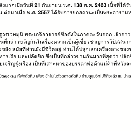
ังแรกเมื่อวันที่ 21 กันยายน ร.ศ. 138 พ.ศ. 2463 เนื้อที่ได
ส้น ต่อมาเมื่อ พ.ศ. 2557 ได้รับการยกสถานะเป็นพระอารามห
ครูวรเวทมุนี พระเกจิอาจารย์ชื่อดังในภาคตะวันออก เจ้าอ
เป็นที่กล่าวขวัญกันในเรื่องความเป็นผู้เชี่ยวชาญการวิปัสส
ลัง สมัยที่ท่านยังมีชีวิตอยู่ ท่านได้ปลุกเสกเครื่องลางของข
ารเรือ และปลัดขิก ซึ่งเป็นที่กล่าวขานกันมากที่สุดว่า ปลัด
ยเจริญรุ่งเรือง เป็นที่เสาะหาของบรรดาพ่อค้าแม่ค้าที่หวังจ
ท Stayokay ที่พักสัตหีบ เพียงเข้าไปในตัวตลาดสัตหีบ ข้ามสุขุมวิทไปก็ถึงแล้ว แนะนำเ