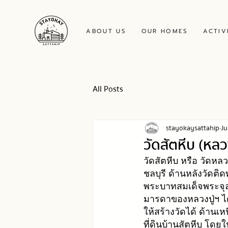
ABOUT US
OUR HOMES
ACTIV
All Posts
stayokaysattahip
Ju
วัดสัตหีบ (หลว
วัดสัตหีบ หรือ วัดหลวง
ชลบุรี
 ด้านหลังวัดติด
พระบาทสมเด็จพระจุลจ
มารดาของหลวงปู่ฯ ได
ให้สร้างวัดได้ ด้าน
ที่ดินบ้านสัตหีบ โดยใ