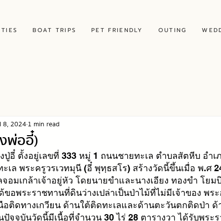
ITIES
BOAT TRIPS
PET FRIENDLY
OUTING
WED
l 8, 2024
1 min read
งพ่ออี๋)
ปู่อี๋ ตั้งอยู่เลขที่ 333 หมู่ 1 ถนนชายทะเล ตำบลสัตหีบ 
อำเภ
ทะเล 
พระครูวรเวทมุนี (อี๋ พุทฺธสโร)
 สร้างวัดนี้ขึ้นเมื่อ พ.ศ
อมเกล้าเจ้าอยู่หัว
 โดยนายขำและนางเอียง ทองขำ โยม
้ขอพระราชทานที่ดินว่างเปล่าเป็นป่าไม้ที่ไม่มีเจ้าของ พ
เหนือติดทางเกวียน ด้านใต้ติดทะเลและด้านตะวันตกติดป่า ด
นปัจจุบันวัดนี้มีเนื้อที่จำนวน 30 ไร่ 28 ตารางวา ได้รับพร