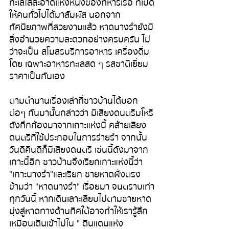
ทะเลใสสะอาดแห่งหนึ่งของทหารเรือ ที่เปิด
ให้คนทั่วไปได้มาสัมผัส นอกจาก 
ทัศนียภาพที่สวยงามแล้ว หาดนางรำยังมี
สิ่งอำนวยความสะดวกอย่างครบครัน ไม่
ว่าจะเป็น สโมสรบริการอาหาร เครื่องดื่ม 
โดย เฉพาะอาหารทะเลสด ๆ รสชาติเยี่ยม 
ราคาเป็นกันเอง 
ตามตำนานเรื่องเล่าที่ชาวบ้านได้บอก
ต่อๆ กันมานั้นกล่าวว่า มีเสียงดนตรีมโหรี
ดังกึกก้องมาจากเกาะแห่งนี้ คล้ายเสียง
ดนตรีที่ใช้ประกอบในการร่ายรำ จากนั้น
วันดีคืนดีก็มีเสียงดนตรี เช่นนี้ดังมาจาก
เกาะนี้อีก ชาวบ้านจึงเรียกเกาะแห่งนี้ว่า 
"เกาะนางรำ"และเรียก ชายหาดฝั่งตรง
ข้ามว่า "หาดนางรำ" เรื่อยมา จนตราบเท่า
ทุกวันนี้ หากเดินเลาะเลียบไปตามชายหาด
มุ่งสู่หาดทางด้านทิศใต้อาจทำให้เรารู้สึก
เหมือนเดินเข้าไปใน " ดินแดนแห่ง