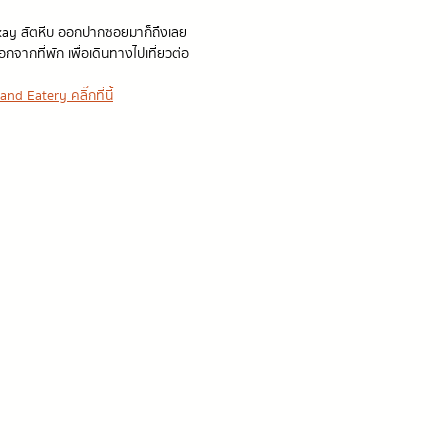
ay สัตหีบ ออกปากซอยมาก็ถึงเลย
กจากที่พัก เพื่อเดินทางไปเที่ยวต่อ
d Eatery คลิ๊กที่นี้