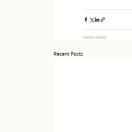
Recent Posts