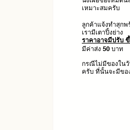
นึงเผื่อของหมดน
เหมาะสมครับ
ลูกค้าแจ้งทำสุกพร
เรามีเตาปิ้งย่าง
ราคาอาจมีปรับ ข
มีค่าส่ง 50 บาท
กรณีไม่มีของในว
ครับ ที่นั้นจะมี