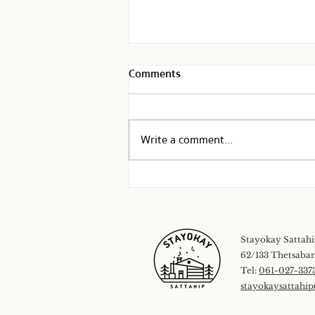
Comments
Write a comment...
ภาพบ้าน Cony House
Stayokay Sattah
62/133 Thetsaban 
Tel:
061-027-337
stayokaysattahi