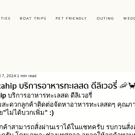
ITIES
BOAT TRIPS
PET FRIENDLY
OUTING
WED
l 7, 2024
1 min read
ahip บริการอาหารทะเลสด ดีลิเวอรี่ 🦐
p บริการอาหารทะเลสด ดีลิเวอรี่
สะดวกลูกค้าติดต่อจัดหาอาหารทะเลสดๆ คุณภา
"ไม่ได้บวกเพิ่ม" :)
ค้าสามารถสั่งผ่านเราได้ในแชทครับ รบกวนสั่งล