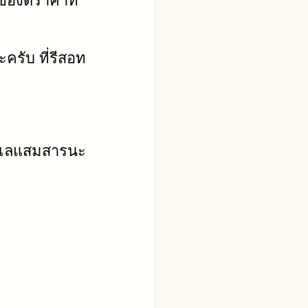
องดีราคาที่
ะครับ ที่รีสอท
ทะเลแสมสารนะ