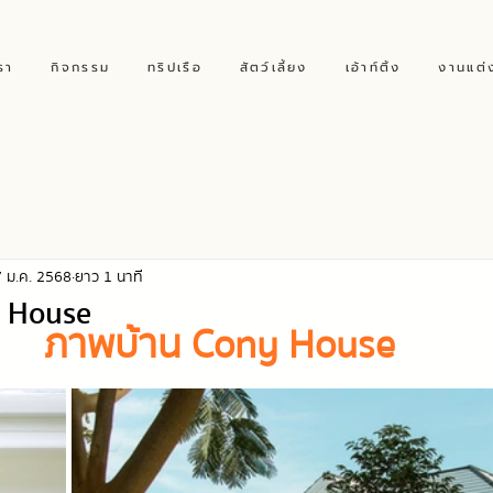
รา
กิจกรรม
ทริปเรือ
สัตว์เลี้ยง
เอ้าท์ติ้ง
งานแต่
 ม.ค. 2568
ยาว 1 นาที
 House
ภาพบ้าน Cony House 