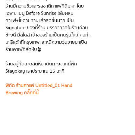
ร้านมีความชิวและรสชาติกาแฟที่ดีมาก โดย
เฉพาะ เมนู Before Sunrise (ส้มผสม
กาแฟ+โซดา) ทานแล้วสดชื่นมาก เป็น 
Signature ของที่ร้าน บรรยากาศในร้านค่อน
ข้างดี มีสไตล์ เจ้าของร้านเป็นคนรุ่นใหม่ เคยทำ
บาริสต้าที่กรุงเทพและหนีความวุ่นวายมาเปิด
ร้านคาเฟ่ที่สัตหีบ🪴
ร้านอยู่ที่ตลาดสัตหีบ เดินทางจากที่พัก 
Stayokay เราประมาณ 15 นาที 
พิกัด ร้านกาแฟ Untitled_01 Hand 
Brewing คลิ๊กที่นี้