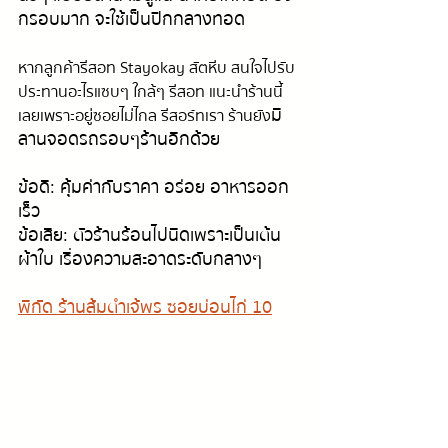
กรอบมาก จะใช้เป็นปีกกลางทอด 
หากลูกค้ารีสอท Stayokay สัตหีบ สนใจไปรับ
ประทานอะไรแซบๆ ใกล้ๆ รีสอท แนะนำร้านนี้
มี
เลยเพราะอยู่ซอยไม่ไกล รีสอร์ทเรา ร้านยัง
ลานจอดรถรอบๆร้านอีกด้วย
ข้อดี: คุ้มค่ากับราคา อร่อย อาหารออก
เร็ว 
ข้อเสีย: ตัวร้านร้อนไปนิดเพราะเป็นเต้น
ผ้าใบ เรื่องความสะอาดระดับกลางๆ
พิกัด ร้านส้มตำเจ้พร ซอยบ่อนไก่ 10