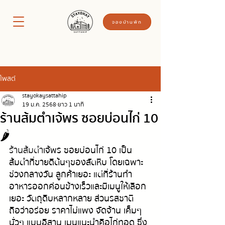
จองบ้านพัก
โพสต์
stayokaysattahip
19 ม.ค. 2568
ยาว 1 นาที
ร้านส้มตำเจ้พร ซอยบ่อนไก่ 10
🌶️
ร้านส้มตำ
เจ้พร ซอยบ่อนไก่ 10 เป็น
ส้มตำที่ขายดีต้นๆของสัตหีบ โดยเฉพาะ
ช่วงกลางวัน ลูกค้าเยอะ แต่ที่ร้านทำ
อาหารออกค่อนข้างเร็วและมีเมนูให้เลือก
เยอะ วัตถุดิบหลากหลาย ส่วนรสชาติ
ถือว่าอร่อย ราคาไม่แพง จัดจ้าน เค็มๆ 
นั่วๆ แบบอีสาน เมนูแนะนำคือไก่ทอด ซึ่ง