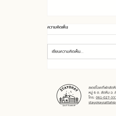
ความคิดเห็น
เขียนความคิดเห็น…
วัดญาณสังวรารามวรมหาวิหาร
ในพระบรมราชูปถัมภ์
สเตย์โอเคที่พักสั
หมู่ 6 ต. สัตหีบ อ.
โทร:
061-027-33
stayokaysattahi