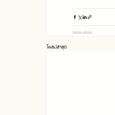
โพสต์ล่าสุด