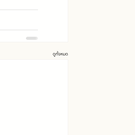
ดูทั้งหมด