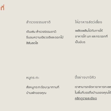
ี่
สำรวจธรรมชาติ
ให้อาหารสัตว์เลี้ยง
เพลิดเพลินไปกับการให้
เดินเล่น สำรวจธรรมชาติ
อาหารไก่ นก และกระรอกที่
ชื่นชมความเขียวขจีและดอกไม้
เป็นมิตร
สีสันสดใส
ปิ้งย่างบาบีคิว
หมูกระทะ
เราสามารถจัดหาอาหารทะเล
สั่งหมูกระทะร้อนๆมาทานที่
ในพื้นที่ตรงถึงบ้านของคุณได
บ้านพักของคุณ
คลิกดูรายละเอียด