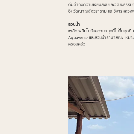
ดื่มด่ำกับความเงียบสงบและวัฒนธรรมท้อ
อี๋) วัดญาณสังวราราม และวิหารหลวง
สวนน้ำ
เพลิดเพลินไปกับความสนุกที่ไม่สิ้นสุดที
Aquaverse และสวนน้ำรามายณะ เหมาะ
ครอบครัว