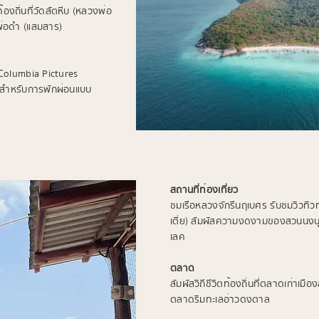
งถิ่นที่วัดสัตหีบ (หลวงพ่อ
พ่อดำ (แสมสาร)
่ Columbia Pictures
สำหรับการพักผ่อนแบบ
สถานที่ท่องเที่ยว
ชมเรือหลวงจักรีนฤเบศร รับชมวิวทิวทัศ
เตี่ย) สัมผัสความงดงามของสวนนงนุช 
เลค
ตลาด
สัมผัสวิถีชีวิตท้องถิ่นที่ตลาดเก่าเมื
ตลาดริมทะเลอ่าวดงตาล