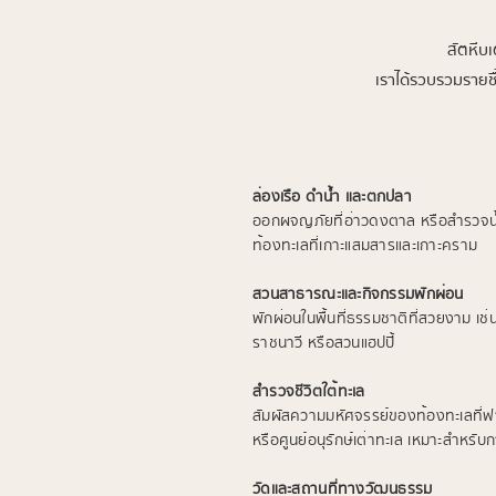
สัตหีบ
เราได้รวบรวมรายช
ล่องเรือ ดำน้ำ และตกปลา
ออกผจญภัยที่อ่าวดงตาล หรือสำรวจน้
ท้องทะเลที่เกาะแสมสารและเกาะคราม
สวนสาธารณะและกิจกรรมพักผ่อน
พักผ่อนในพื้นที่ธรรมชาติที่สวยงาม เ
ราชนาวี หรือสวนแฮปปี้
สำรวจชีวิตใต้ทะเล
สัมผัสความมหัศจรรย์ของท้องทะเลที่ฟ
หรือศูนย์อนุรักษ์เต่าทะเล เหมาะสำหรับ
วัดและสถานที่ทางวัฒนธรรม