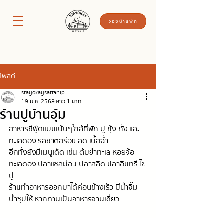
จองบ้านพัก
โพสต์
stayokaysattahip
19 ม.ค. 2568
ยาว 1 นาที
ร้านปูบ้านอุ้ม
อาหารซีฟู๊ดแบบเน้นๆใกล้ที่พัก ปู กุ้ง กั้ง และ
ทะเลดอง รสชาติอร่อย สด เนื้อฉ่ำ 
อีกทั้งยังมีเมนูเด็ด เช่น ต้มยำทะเล หอยจ้อ 
ทะเลดอง ปลาแซลม่อน ปลาสลิด ปลาอินทรี ไข่
ปู
ร้านทำอาหารออกมาได้ค่อนข้างเร็ว มีน้ำจิ๊ม 
น้ำซุปให้ หากทานเป็นอาหารจานเดี่ยว