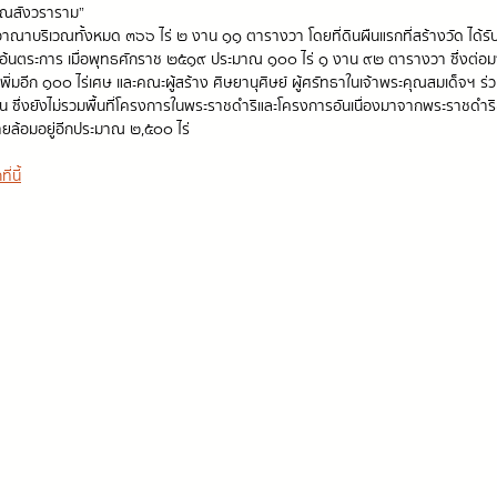
าณสังวราราม”
อาณาบริเวณทั้งหมด ๓๖๖ ไร่ ๒ งาน ๑๑ ตารางวา โดยที่ดินผืนแรกที่สร้างวัด ได้
 อ้นตระการ เมื่อพุทธศักราช ๒๕๑๙ ประมาณ ๑๐๐ ไร่ ๑ งาน ๙๒ ตารางวา ซึ่งต่อม
ิ่มอีก ๑๐๐ ไร่เศษ และคณะผู้สร้าง ศิษยานุศิษย์ ผู้ศรัทธาในเจ้าพระคุณสมเด็จฯ ร่วม
จจุบัน ซึ่งยังไม่รวมพื้นที่โครงการในพระราชดำริและโครงการอันเนื่องมาจากพระราชด
งรายล้อมอยู่อีกประมาณ ๒,๕๐๐ ไร่
่นี้