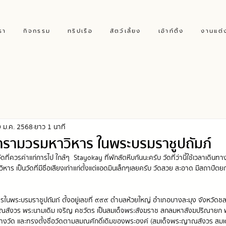
รา
กิจกรรม
ทริปเรือ
สัตว์เลี้ยง
เอ้าท์ติ้ง
งานแต่
 ม.ค. 2568
ยาว 1 นาที
รามวรมหาวิหาร ในพระบรมราชูปถัมภ์
วัดที่ควรค่าแก่การไป ใกล้ๆ  Stayokay ที่พักสัตหีบกันนะครับ วัดที่ว่านี้ใช้เวลาเดิ
 เป็นวัดที่มีชื่อเสียงเก่าแก่ตั้งแต่แอดมินเล็กๆเลยครับ วัดสวย สะอาด มีสถาปัตย
พระบรมราชูปถัมภ์ ตั้งอยู่เลขที่ ๙๙๙ ตำบลห้วยใหญ่ อำเภอบางละมุง จังหวัดชลบุ
สังวร พระนามเดิม เจริญ คชวัตร เป็นสมเด็จพระสังฆราช สกลมหาสังฆปริณายก พร
ร้างวัด และทรงตั้งชื่อวัดตามสมณศักดิ์เดิมของพระองค์ (สมเด็จพระญาณสังวร สม