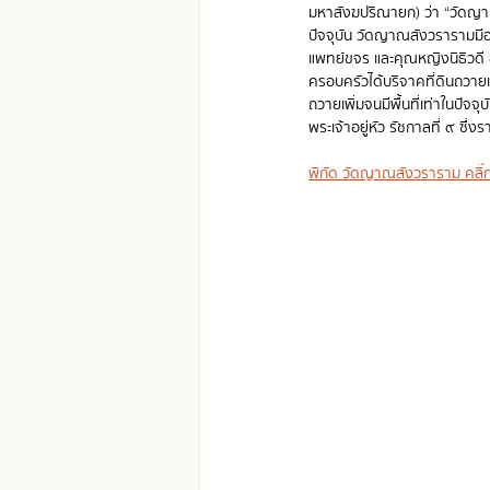
มหาสังฆปริณายก) ว่า “วัดญ
ปัจจุบัน วัดญาณสังวรารามมี
แพทย์ขจร และคุณหญิงนิธิวดี
ครอบครัวได้บริจาคที่ดินถวายเพ
ถวายเพิ่มจนมีพื้นที่เท่าในปั
พระเจ้าอยู่หัว รัชกาลที่ ๙ ซึ่
พิกัด วัดญาณสังวราราม คลิ๊กที