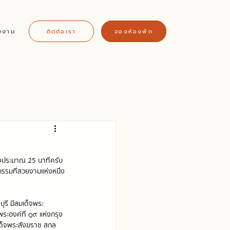
งงาน
ติดต่อเรา
จองห้องพัก
นทางประมาณ 25 นาทีครับ 
กรรมที่สวยงามแห่งหนึ่ง
รี มีสมเด็จพระ
ะองค์ที่ ๑๙ แห่งกรุง
เด็จพระสังฆราช สกล