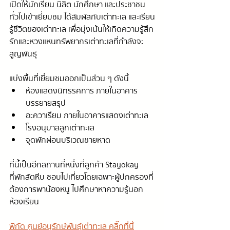
เปิดให้นักเรียน นิสิต นักศึกษา และประชาชน
ทั่วไปเข้าเยี่ยมชม  ได้สัมผัสกับเต่าทะเล  และเรียน
รู้ชีวิตของเต่าทะเล  เพื่อมุ่งเน้นให้เกิดความรู้สึก
รักและหวงแหนทรัพยากรเต่าทะเลที่กำลังจะ
สูญพันธุ์  
แบ่งพื้นที่เยี่ยมชมออกเป็นส่วน ๆ ดังนี้  
ห้องแสดงนิทรรศการ ภายในอาคาร
บรรยายสรุป
อะควาเรียม ภายในอาคารแสดงเต่าทะเล
โรงอนุบาลลูกเต่าทะเล 
จุดพักผ่อนบริเวณชายหาด
ที่นี้เป็นอีกสถานที่หนึ่งที่ลูกค้า Stayokay 
ที่พักสัตหีบ ชอบไปเที่ยวโดยเฉพาะผู้ปกครองที่
ต้องการพาน้องหนู ไปศึกษาหาความรู้นอก
ห้องเรียน
พิกัด ศูนย์อนุรักษ์พันธุ์เต่าทะเล คลิ๊กที่นี้