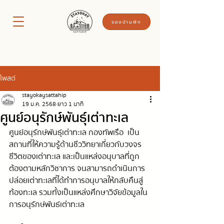
จองบ้านพัก
โพสต์
stayokaysattahip
19 ม.ค. 2568
ยาว 1 นาที
ศูนย์อนุรักษ์พันธุ์เต่าทะเล
ศูนย์อนุรักษ์พันธุ์เต่าทะเล  กองทัพเรือ   เป็น
สถานที่ให้ความรู้ด้านชีววิทยาเกี่ยวกับวงจร
ชีวิตของเต่าทะเล และเป็นแหล่งอนุบาลที่ถูก
ต้องตามหลักวิชาการ  จนสามารถดำเนินการ
ปล่อยเต่าทะเลที่ได้ทำการอนุบาลให้กลับคืนสู่
ท้องทะเล  รวมทั้งเป็นแหล่งศึกษาวิจัยข้อมูลใน
การอนุรักษ์พันธ์เต่าทะเล 