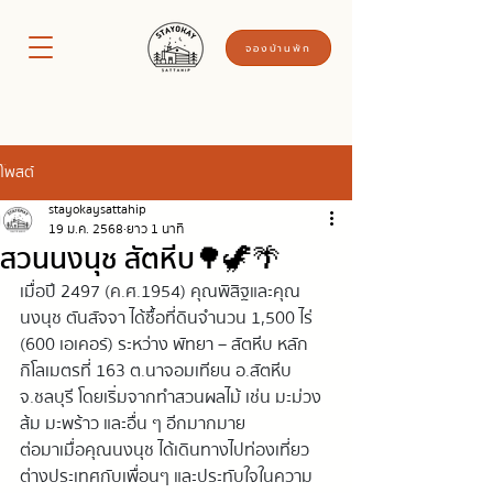
จองบ้านพัก
โพสต์
stayokaysattahip
19 ม.ค. 2568
ยาว 1 นาที
สวนนงนุช สัตหีบ🌳🦖🌴
เมื่อปี 2497 (ค.ศ.1954) คุณพิสิฐและคุณ
นงนุช ตันสัจจา ได้ซื้อที่ดินจำนวน 1,500 ไร่ 
(600 เอเคอร์) ระหว่าง พัทยา – สัตหีบ หลัก
กิโลเมตรที่ 163 ต.นาจอมเทียน อ.สัตหีบ 
จ.ชลบุรี โดยเริ่มจากทำสวนผลไม้ เช่น มะม่วง 
ส้ม มะพร้าว และอื่น ๆ อีกมากมาย
ต่อมาเมื่อคุณนงนุช ได้เดินทางไปท่องเที่ยว
ต่างประเทศกับเพื่อนๆ และประทับใจในความ