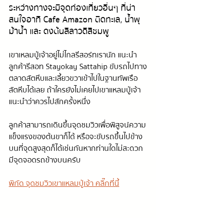
ระหว่างทางจะมีจุดท่องเที่ยวอื่นๆ ที่น่า
สนใจอาทิ Cafe Amazon ติดทะเล, น้ำพุ
ม้าน้ำ และ ดงต้นลีลาวดีสีชมพู
เขาเหลมปู่เจ้าอยู่ไม่ไกลรีสอร์ทเรานัก แนะนำ
ลูกค้ารีสอท Stayokay Sattahip ขับรถไปทาง
ตลาดสัตหีบและเลี้ยวขวาเข้าไปในฐานทัพเรือ
สัตหีบได้เลย ถ้าใครยังไม่เคยไปเขาแหลมปู่เจ้า 
แนะนำว่าควรไปสักครั้งหนึ่ง
ลูกค้าสามารถเดินขึ้นจุดชมวิวเพื่อพิสูจน์ความ
แข็งแรงของต้นขาก็ได้ หรือจะขับรถขึ้นไปข้าง
บนที่จุดสูงสุดก็ได้เช่นกันหากท่านใดไม่สะดวก 
มีจุดจอดรถข้างบนครับ
พิกัด จุดชมวิวเขาแหลมปู่เจ้า คลิ๊กที่นี้