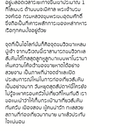
อยู่ตลอดเวลาระยะทางขึ้นเขาประมาณ 1 
กิโลเมตร ด้านบนจะมีศาล พระเจ้าบรม
วงศ์เธอ กรมหลวงชุมพรเขตอุดมศักดิ์ 
ซึ่งถือเป็นที่เคารพสักการะของเหล่าทหาร
เรือทุกคนตั้งอยู่ด้วย
จุดที่เป็นไฮไลท์นั่นก็คือจุดชมวิวเขาแหลม
ปู่เจ้า จากบริเวณนี้เราสามารถชมวิวทะเล
สัตหีบได้ไกลสุดลูกหูลูกตาแบบพาโนรามา 
เห็นความโค้งเว้าของชายหาดได้อย่าง
สวยงาม เป็นภาพที่น่าจดจำและเปิด
ประสบการณ์ใหม่ในการ
ท่องเที่ยว
สัตหีบ
เป็นอย่างมาก 
วันหยุดสุดสัปดาห์นี้ใครยัง
ไม่รู้จะพาครอบครัวไปเที่ยวที่ไหนกันดี เรา
ขอแนะนำว่าให้เก็บกระเป๋ามาเที่ยวสัตหีบ
กันครับ เมืองสงบ ผู้คนน่ารัก ทะเลสวย 
สถานที่ท่องเที่ยว
มากมาย มาแล้วประทับ
ใจแน่นอน