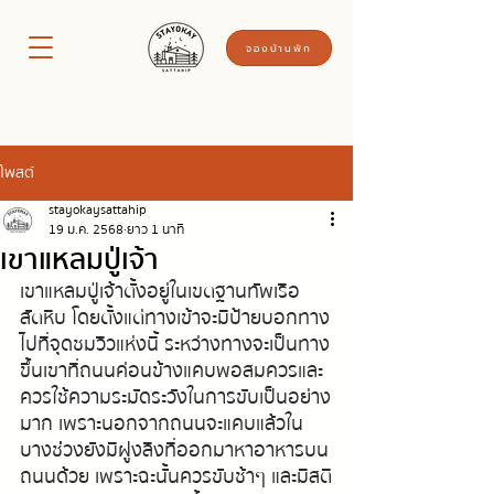
จองบ้านพัก
โพสต์
stayokaysattahip
19 ม.ค. 2568
ยาว 1 นาที
เขาแหลมปู่เจ้า
เขาแหลมปู่เจ้าตั้งอยู่ในเขตฐานทัพเรือ
สัตหีบ โดยตั้งแต่ทางเข้าจะมีป้ายบอกทาง
ไปที่จุดชมวิวแห่งนี้ ระหว่างทางจะเป็นทาง
ขึ้นเขาที่ถนนค่อนข้างแคบพอสมควรและ
ควรใช้ความระมัดระวังในการขับเป็นอย่าง
มาก เพราะนอกจากถนนจะแคบแล้วใน
บางช่่วงยังมีฝูงลิงที่ออกมาหาอาหารบน
ถนนด้วย เพราะฉะนั้นควรขับช้าๆ และมีสติ