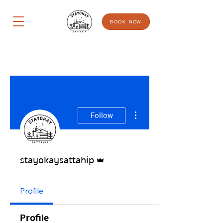
BOOK NOW
More actions
Follow
Admin
stayokaysattahip
Profile
Profile