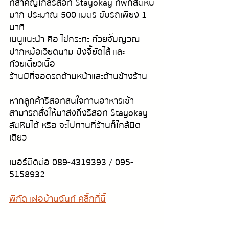
ที่สำคัญใกล้รีสอท Stayokay ที่พักสัตหีบ
มาก ประมาณ 500 เมตร ขับรถเพียง 1 
นาที
เมนูแนะนำ คือ ไข่กระทะ ก๋วยจั๊บญวณ 
ปากหม้อเวียดนาม ปังจี้ยัดไส้ และ
ก๋วยเตี๋ยวเนื้อ
ร้านมีที่จอดรถด้านหน้าและด้านข้างร้าน
หากลูกค้ารีสอทสนใจทานอาหารเช้า 
สามารถสั่งให้มาส่งถึงรีสอท Stayokay 
สัตหีบได้ หรือ จะไปทานที่ร้านก็ใกล้นิด
เดียว
เบอร์ติดต่อ 
089-4319393 / 095-
5158932
พิกัด เฝอบ้านฉันท์ คลิ๊กที่นี้