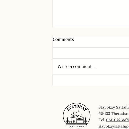
Comments
Write a comment...
ภาพบ้าน Cony House
Stayokay Sattah
62/133 Thetsaban 
Tel:
061-027-337
stayokaysattahi